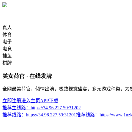
真人
体育
电子
电竞
捕鱼
棋牌
美女荷官 · 在线发牌
全网最美荷官，倾情出演，极致视觉盛宴，多元游戏种类，为
立即注册
进入主页
APP下载
推荐主线路：
https://34.96.227.59:31202
推荐线路：
https://34.96.227.59:31201
推荐线路：
https://www.1nz