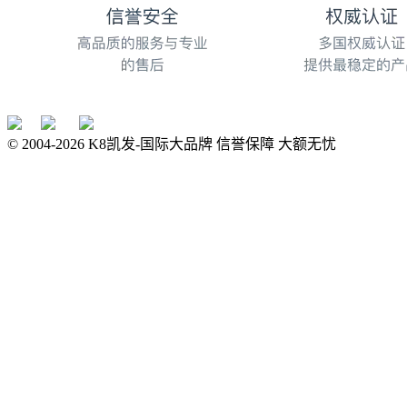
© 2004-
2026
K8凯发-国际大品牌 信誉保障 大额无忧