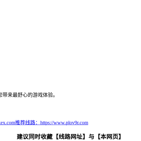
您带来最舒心的游戏体验。
kex.com
推荐线路：
https://www.plov9r.com
建议同时收藏【线路网址】与【本网页】