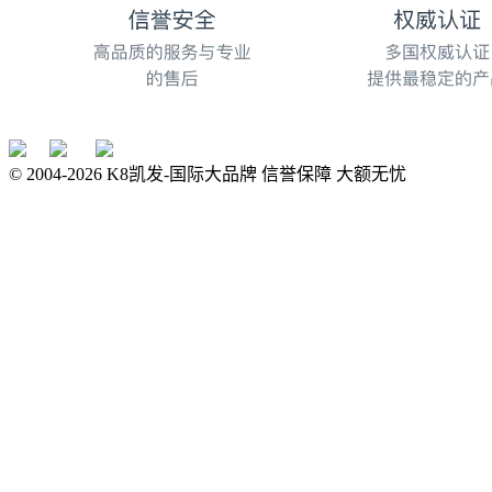
© 2004-
2026
K8凯发-国际大品牌 信誉保障 大额无忧