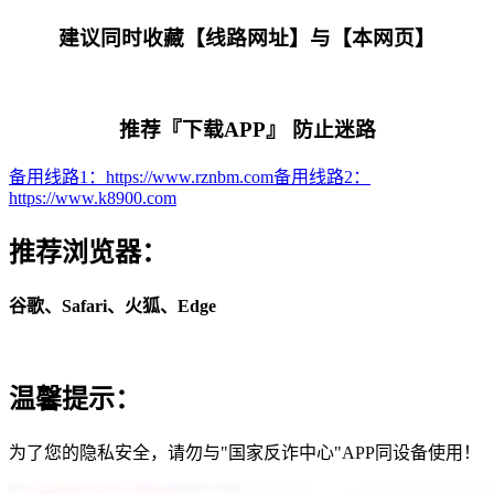
建议同时收藏【线路网址】与【本网页】
推荐『下载APP』 防止迷路
备用线路
1
：
https://www.rznbm.com
备用线路
2
：
https://www.k8900.com
推荐浏览器：
谷歌、Safari、火狐、Edge
温馨提示：
为了您的隐私安全，请勿与"国家反诈中心"APP同设备使用！