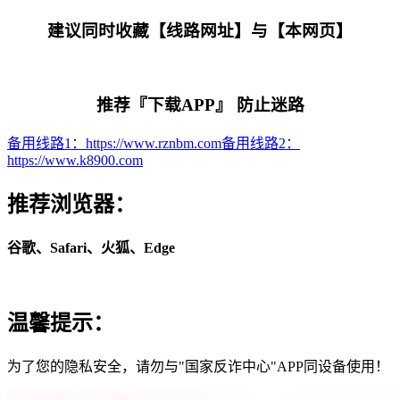
建议同时收藏【线路网址】与【本网页】
推荐『下载APP』 防止迷路
备用线路
1
：
https://www.rznbm.com
备用线路
2
：
https://www.k8900.com
推荐浏览器：
谷歌、Safari、火狐、Edge
温馨提示：
为了您的隐私安全，请勿与"国家反诈中心"APP同设备使用！