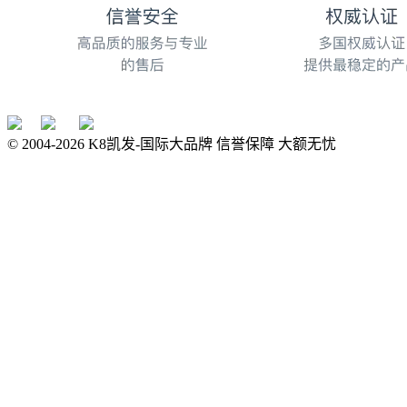
© 2004-
2026
K8凯发-国际大品牌 信誉保障 大额无忧