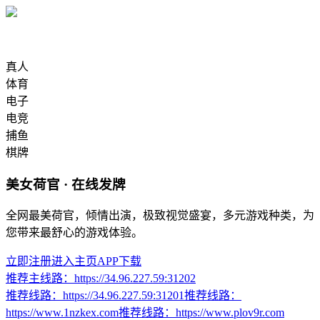
真人
体育
电子
电竞
捕鱼
棋牌
美女荷官 · 在线发牌
全网最美荷官，倾情出演，极致视觉盛宴，多元游戏种类，为
您带来最舒心的游戏体验。
立即注册
进入主页
APP下载
推荐主线路：
https://34.96.227.59:31202
推荐线路：
https://34.96.227.59:31201
推荐线路：
https://www.1nzkex.com
推荐线路：
https://www.plov9r.com