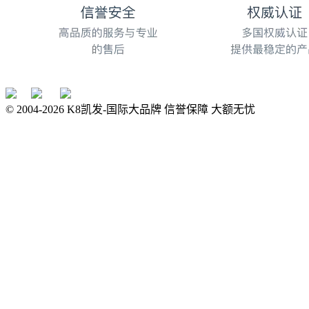
© 2004-
2026
K8凯发-国际大品牌 信誉保障 大额无忧