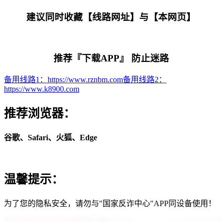
建议同时收藏【线路网址】与【本网页】
推荐『下载APP』 防止迷路
备用线路
1
：
https://www.rznbm.com
备用线路
2
：
https://www.k8900.com
推荐浏览器：
谷歌、Safari、火狐、Edge
温馨提示：
为了您的隐私安全，请勿与"国家反诈中心"APP同设备使用！