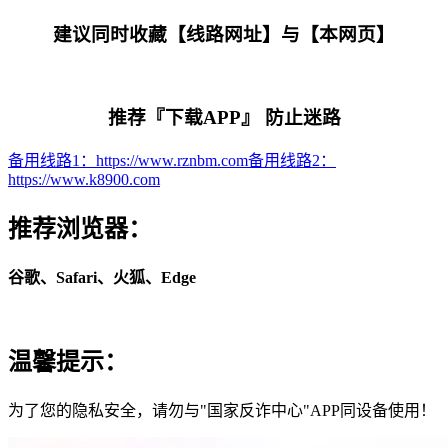
建议同时收藏【线路网址】与【本网页】
推荐『下载APP』 防止迷路
备用线路
1
：
https://www.rznbm.com
备用线路
2
：
https://www.k8900.com
推荐浏览器：
谷歌、Safari、火狐、Edge
温馨提示：
为了您的隐私安全，请勿与"国家反诈中心"APP同设备使用！