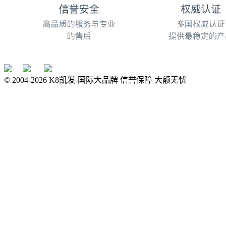
© 2004-
2026
K8凯发-国际大品牌 信誉保障 大额无忧