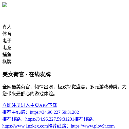
真人
体育
电子
电竞
捕鱼
棋牌
美女荷官 · 在线发牌
全网最美荷官，倾情出演，极致视觉盛宴，多元游戏种类，为
您带来最舒心的游戏体验。
立即注册
进入主页
APP下载
推荐主线路：
https://34.96.227.59:31202
推荐线路：
https://34.96.227.59:31201
推荐线路：
https://www.1nzkex.com
推荐线路：
https://www.plov9r.com