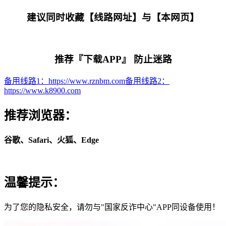
建议同时收藏【线路网址】与【本网页】
推荐『下载APP』 防止迷路
备用线路
1
：
https://www.rznbm.com
备用线路
2
：
https://www.k8900.com
推荐浏览器：
谷歌、Safari、火狐、Edge
温馨提示：
为了您的隐私安全，请勿与"国家反诈中心"APP同设备使用！