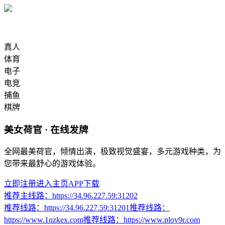
真人
体育
电子
电竞
捕鱼
棋牌
美女荷官 · 在线发牌
全网最美荷官，倾情出演，极致视觉盛宴，多元游戏种类，为
您带来最舒心的游戏体验。
立即注册
进入主页
APP下载
推荐主线路：
https://34.96.227.59:31202
推荐线路：
https://34.96.227.59:31201
推荐线路：
https://www.1nzkex.com
推荐线路：
https://www.plov9r.com