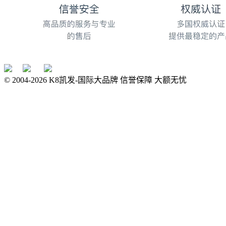
© 2004-
2026
K8凯发-国际大品牌 信誉保障 大额无忧